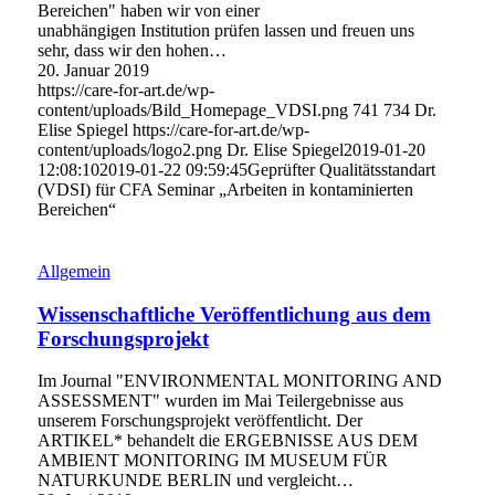
Bereichen" haben wir von einer
unabhängigen Institution prüfen lassen und freuen uns
sehr, dass wir den hohen…
20. Januar 2019
https://care-for-art.de/wp-
content/uploads/Bild_Homepage_VDSI.png
741
734
Dr.
Elise Spiegel
https://care-for-art.de/wp-
content/uploads/logo2.png
Dr. Elise Spiegel
2019-01-20
12:08:10
2019-01-22 09:59:45
Geprüfter Qualitätsstandart
(VDSI) für CFA Seminar „Arbeiten in kontaminierten
Bereichen“
Allgemein
Wissenschaftliche Veröffentlichung aus dem
Forschungsprojekt
Im Journal "ENVIRONMENTAL MONITORING AND
ASSESSMENT" wurden im Mai Teilergebnisse aus
unserem Forschungsprojekt veröffentlicht. Der
ARTIKEL* behandelt die ERGEBNISSE AUS DEM
AMBIENT MONITORING IM MUSEUM FÜR
NATURKUNDE BERLIN und vergleicht…