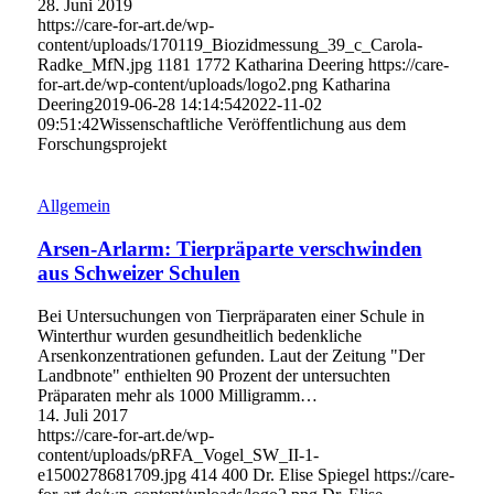
28. Juni 2019
https://care-for-art.de/wp-
content/uploads/170119_Biozidmessung_39_c_Carola-
Radke_MfN.jpg
1181
1772
Katharina Deering
https://care-
for-art.de/wp-content/uploads/logo2.png
Katharina
Deering
2019-06-28 14:14:54
2022-11-02
09:51:42
Wissenschaftliche Veröffentlichung aus dem
Forschungsprojekt
Allgemein
Arsen-Arlarm: Tierpräparte verschwinden
aus Schweizer Schulen
Bei Untersuchungen von Tierpräparaten einer Schule in
Winterthur wurden gesundheitlich bedenkliche
Arsenkonzentrationen gefunden. Laut der Zeitung "Der
Landbnote" enthielten 90 Prozent der untersuchten
Präparaten mehr als 1000 Milligramm…
14. Juli 2017
https://care-for-art.de/wp-
content/uploads/pRFA_Vogel_SW_II-1-
e1500278681709.jpg
414
400
Dr. Elise Spiegel
https://care-