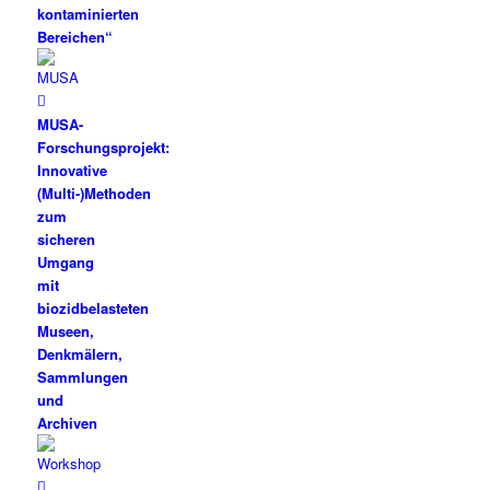
kontaminierten
Bereichen“
MUSA-
Forschungsprojekt:
Innovative
(Multi-)Methoden
zum
sicheren
Umgang
mit
biozidbelasteten
Museen,
Denkmälern,
Sammlungen
und
Archiven