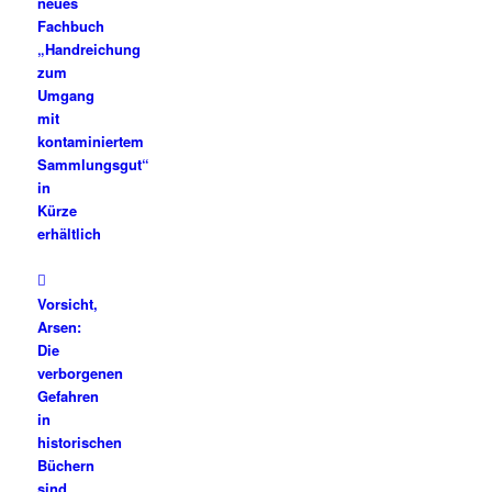
neues
Fachbuch
„Handreichung
zum
Umgang
mit
kontaminiertem
Sammlungsgut“
in
Kürze
erhältlich
Vorsicht,
Arsen:
Die
verborgenen
Gefahren
in
historischen
Büchern
sind