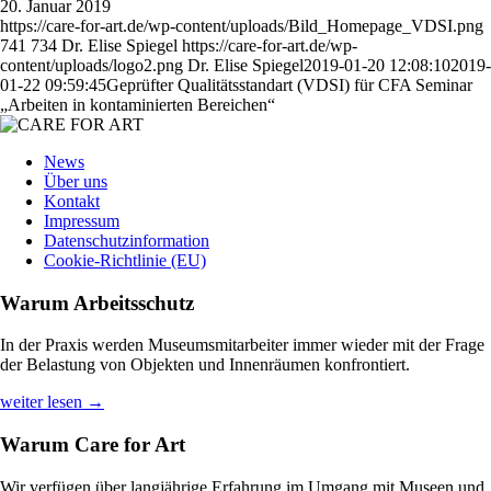
20. Januar 2019
https://care-for-art.de/wp-content/uploads/Bild_Homepage_VDSI.png
741
734
Dr. Elise Spiegel
https://care-for-art.de/wp-
content/uploads/logo2.png
Dr. Elise Spiegel
2019-01-20 12:08:10
2019-
01-22 09:59:45
Geprüfter Qualitätsstandart (VDSI) für CFA Seminar
„Arbeiten in kontaminierten Bereichen“
News
Über uns
Kontakt
Impressum
Datenschutzinformation
Cookie-Richtlinie (EU)
Warum Arbeitsschutz
In der Praxis werden Museumsmitarbeiter immer wieder mit der Frage
der Belastung von Objekten und Innenräumen konfrontiert.
weiter lesen →
Warum Care for Art
Wir verfügen über langjährige Erfahrung im Umgang mit Museen und